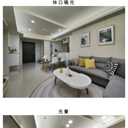
林口曉光
光暈