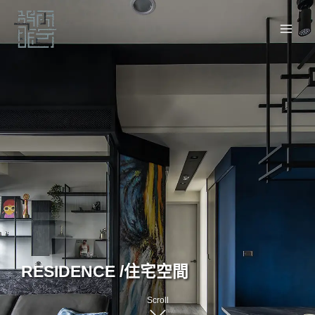
跳
至
主
要
內
容
RESIDENCE /
住宅空間
Scroll