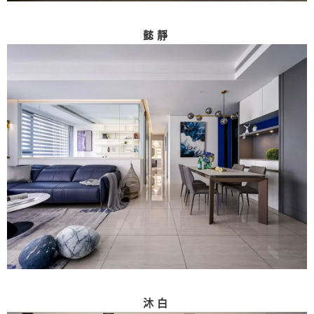
懿靜
沐白