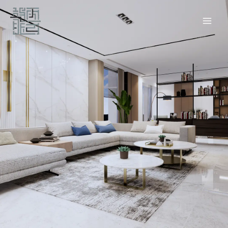
跳
至
主
要
內
容