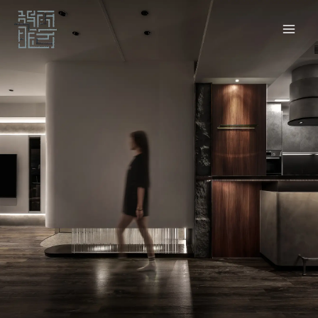
跳
至
主
要
內
容