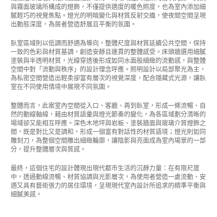
與霧面玻璃所構成的燈飾，不僅提供適度的暖色照度，也為室內添加細
膩輕巧的視覺焦點。燈光的明暗變化與材質反射交織，使夜間空間呈現
出動態深度，為居者營造舒展且平衡的氛圍。
臥室區域則以低調而舒適為導向，整體尺度與材質延續公共空間，保持
一致的色彩與材質基調，創造安靜且連貫的整體感受。床頭牆選用細膩
塗裝與半透明材質，光線穿透後形成如同水面般細緻的流動感，與整體
空間中對「流動與秩序」的設計理念呼應。照明設計以局部聚光為主，
為私密空間營造出輕柔卻富有層次的視覺深度，配合隱藏式光源，讓臥
室在不同使用情境中展現不同氛圍。
整體而言，此案室內空間從入口、客廳、再到臥室，形成一條流暢、自
然的動線軸線，藉由材質語彙與燈光節奏的變化，為各區域劃分清晰的
場域卻又能相互呼應。深色木地坪與岩板、塗裝牆面與玻璃介質燈飾之
間，既是對比又是調和，形成一個富有對話性的材質語境；燈光則如同
雕刻刀，為整個空間雕出細緻輪廓，讓陰影與亮面成為室內場景的一部
分，提升整體層次與質感。
最終，這個住宅的設計體現出現代都市生活的沉靜力量：在有限尺度
中，透過動線流暢、材質協調與光影層次，為使用者營造一處流動、安
適又具有藝術張力的居住環境，呈現現代室內設計所追求的精準平衡與
細膩美感。