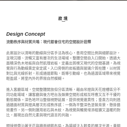
寂境
Design Concept
流動秩序與材質共鳴：現代都會住宅的空間設計詮釋
此案設計以清晰的動線與分區手法為核心，善用空間比例與細節設計，
呈現沉穩、流暢又富有層次的生活場域。整體空間自入口開始，透過大
面積深色木地板與自然肌理岩板，定義出質樸又現代的空間基調，為視
覺與行為動線奠定安定感。入口旁側的岩板牆與玻璃介質柱體，以材質
對比與光線折射，形成通道節點，既導引動線，也為過渡區域帶來視覺
輕盈感，將室內外的界限自然模糊。
進入客廳區域，空間整體開放但分區清晰，藉由吊燈與天花燈槽區分不
同功能場域，讓客廳與後方吧台及娛樂空間形成相互呼應又互不干擾的
動態關係。深色地坪沿整個視野延展，提供視覺連貫性；垂直方向則透
過牆面材質與燈具層次形成秩序感：一側為平整深色塗裝背景，懸掛藝
術畫作，另一側則運用岩石與木紋，為視覺與觸覺增添粗獷又溫暖的對
比，展現出自然元素與現代語言的共融。
間接燈帶沿著天花與牆面細節布局，為場域注入輕柔的層次光源。黃銅