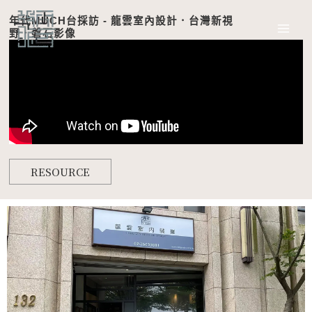
跳
年代MUCH台採訪 - 龍雲室內設計．台灣新視
至
野．磐石影像
主
要
內
容
RESOURCE