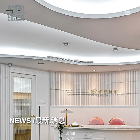
跳
至
主
要
內
容
NEWS /
最新.消息
Scroll