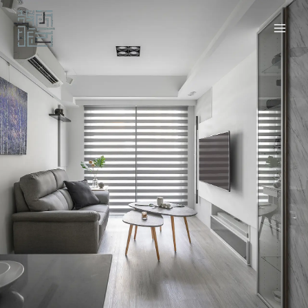
跳
至
主
要
內
容