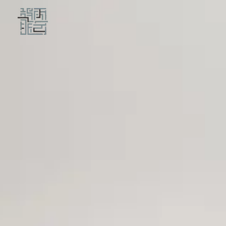
跳
至
主
要
內
容